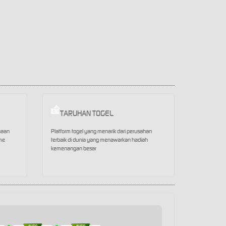
TARUHAN TOGEL
haan
Platform togel yang menarik dari perusahan
ame
terbaik di dunia yang menawarkan hadiah
kemenangan besar