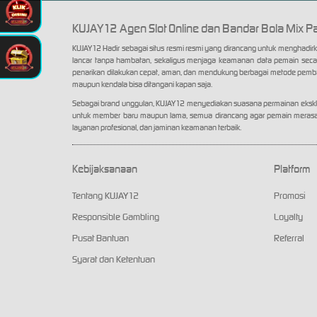
KUJAY12 Agen Slot Online dan Bandar Bola Mix P
KUJAY12 Hadir sebagai situs resmi resmi yang dirancang untuk menghadir
lancar tanpa hambatan, sekaligus menjaga keamanan data pemain secara
penarikan dilakukan cepat, aman, dan mendukung berbagai metode pembaya
maupun kendala bisa ditangani kapan saja.
Sebagai brand unggulan, KUJAY12 menyediakan suasana permainan eksklu
untuk member baru maupun lama, semua dirancang agar pemain merasa
layanan profesional, dan jaminan keamanan terbaik.
Kebijaksanaan
Platform
Tentang KUJAY12
Promosi
Responsible Gambling
Loyalty
Pusat Bantuan
Referral
Syarat dan Ketentuan