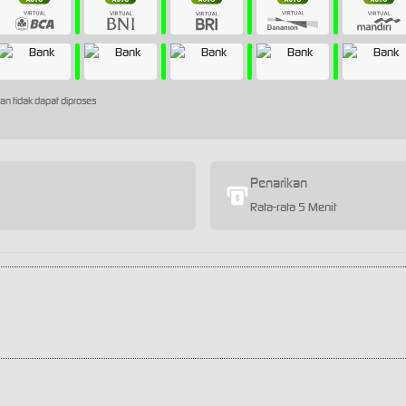
an tidak dapat diproses
Penarikan
Rata-rata 5 Menit