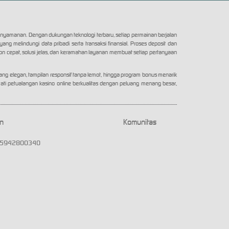
enyamanan. Dengan dukungan teknologi terbaru, setiap permainan berjalan
melindungi data pribadi serta transaksi finansial. Proses deposit dan
on cepat, solusi jelas, dan keramahan layanan membuat setiap pertanyaan
 yang elegan, tampilan responsif tanpa lemot, hingga program bonus menarik
ati petualangan kasino online berkualitas dengan peluang menang besar,
n
Komunitas
5942800340