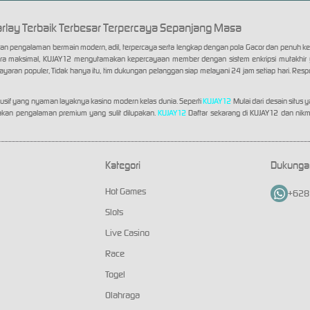
arlay Terbaik Terbesar Terpercaya Sepanjang Masa
kan pengalaman bermain modern, adil, terpercaya serta lengkap dengan pola Gacor dan penuh k
 maksimal, KUJAY12 mengutamakan kepercayaan member dengan sistem enkripsi mutakhir yang 
ran populer, Tidak hanya itu, tim dukungan pelanggan siap melayani 24 jam setiap hari. Resp
sif yang nyaman layaknya kasino modern kelas dunia. Seperti
KUJAY12
Mulai dari desain situs
kan pengalaman premium yang sulit dilupakan.
KUJAY12
Daftar sekarang di KUJAY12 dan nikm
Kategori
Dukunga
Hot Games
+628
Slots
Live Casino
Race
Togel
Olahraga