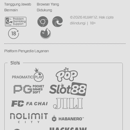
Tanggung Jawab
Browser Yang
Bermain
Didukung
©2026 KUJAY12. Hak cipta
dilindungi | 18+
Platform Penyedia Layanan
Slots