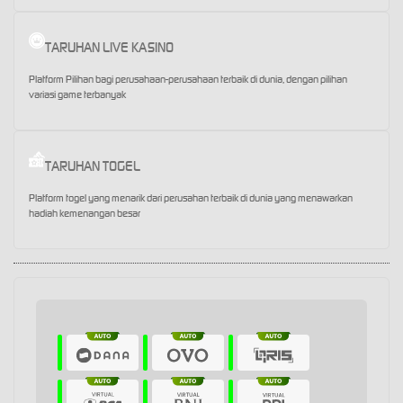
TARUHAN LIVE KASINO
Platform Pilihan bagi perusahaan-perusahaan terbaik di dunia, dengan pilihan
variasi game terbanyak
TARUHAN TOGEL
Platform togel yang menarik dari perusahan terbaik di dunia yang menawarkan
hadiah kemenangan besar