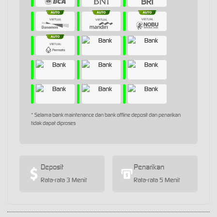
* Selama bank maintenance dan bank offline deposit dan penarikan
tidak dapat diproses
Deposit
Penarikan
Rata-rata 3 Menit
Rata-rata 5 Menit