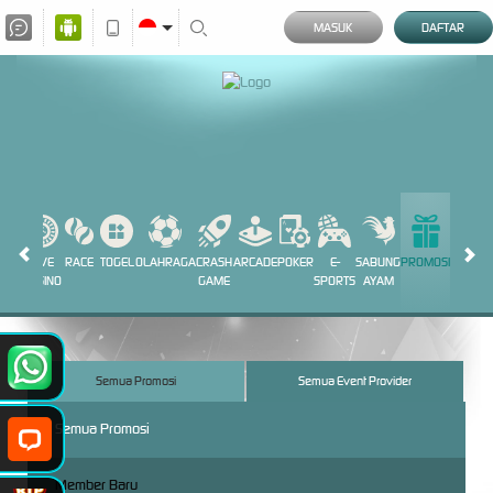
MASUK
DAFTAR
LOTS
LIVE
RACE
TOGEL
OLAHRAGA
CRASH
ARCADE
POKER
E-
SABUNG
PROMOSI
CASINO
GAME
SPORTS
AYAM
Semua Promosi
Semua Event Provider
Semua Promosi
Member Baru