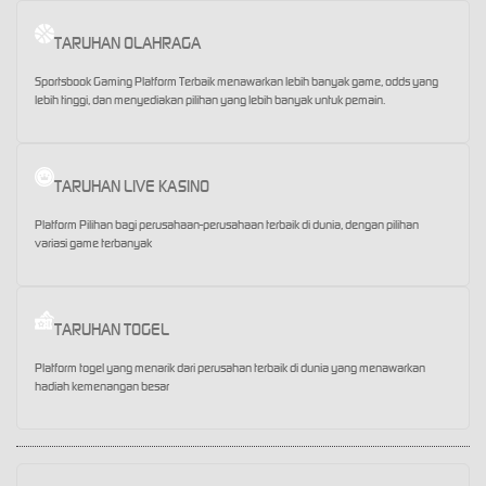
TARUHAN OLAHRAGA
Sportsbook Gaming Platform Terbaik menawarkan lebih banyak game, odds yang
lebih tinggi, dan menyediakan pilihan yang lebih banyak untuk pemain.
TARUHAN LIVE KASINO
Platform Pilihan bagi perusahaan-perusahaan terbaik di dunia, dengan pilihan
variasi game terbanyak
TARUHAN TOGEL
Platform togel yang menarik dari perusahan terbaik di dunia yang menawarkan
hadiah kemenangan besar