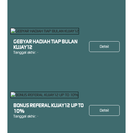
GEBYAR HADIAH TIAP BULAN
KUJAY12
Detail
Tanggal akhir:
-
BONUS REFERAL KUJAY12 UP TO
10%
Detail
Tanggal akhir:
-