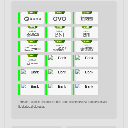
* Selama bank maintenance dan bank offline deposit dan penarikan
tidak dapat diproses