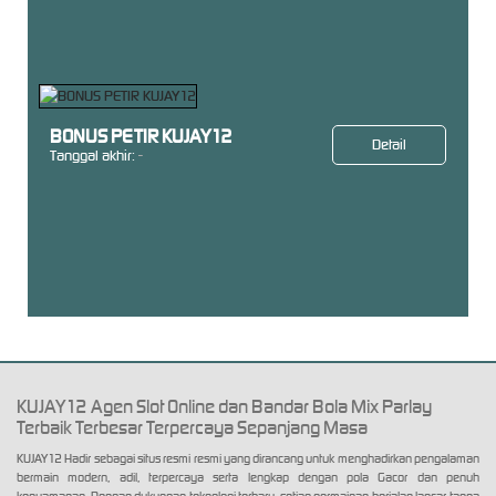
BONUS PETIR KUJAY12
Detail
Tanggal akhir:
-
KUJAY12 Agen Slot Online dan Bandar Bola Mix Parlay
Terbaik Terbesar Terpercaya Sepanjang Masa
KUJAY12 Hadir sebagai situs resmi resmi yang dirancang untuk menghadirkan pengalaman
bermain modern, adil, terpercaya serta lengkap dengan pola Gacor dan penuh
kenyamanan. Dengan dukungan teknologi terbaru, setiap permainan berjalan lancar tanpa